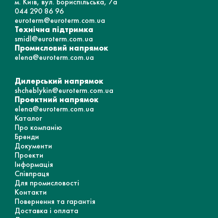
м. Київ, вул. Бориспільська, 7а
044 290 86 96
euroterm@euroterm.com.ua
Технічна підтримка
smidl@euroterm.com.ua
Промисловий напрямок
elena@euroterm.com.ua
Дилерський напрямок
shcheblykin@euroterm.com.ua
Проектний напрямок
elena@euroterm.com.ua
Каталог
Про компанію
Бренди
Документи
Проекти
Інформація
Співпраця
Для промисловості
Контакти
Повернення та гарантія
Доставка і оплата