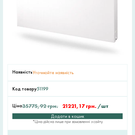
Наявність
Уточнюйте наявність
Код товару
51199
Ціна
35775,92
грн.
21221,17
грн.
/шт
Додати в кошик
*Ціна дійсна лише при замовленні з сайту