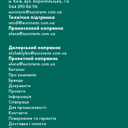
м. Київ, вул. Бориспільська, 7а
044 290 86 96
euroterm@euroterm.com.ua
Технічна підтримка
smidl@euroterm.com.ua
Промисловий напрямок
elena@euroterm.com.ua
Дилерський напрямок
shcheblykin@euroterm.com.ua
Проектний напрямок
elena@euroterm.com.ua
Каталог
Про компанію
Бренди
Документи
Проекти
Інформація
Співпраця
Для промисловості
Контакти
Повернення та гарантія
Доставка і оплата