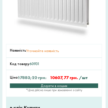
Наявність
Уточнюйте наявність
Код товару
60931
Ціна
17883,22
грн.
10607,77
грн.
/шт
Додати в кошик
*Ціна дійсна лише при замовленні з сайту
в клік Купити