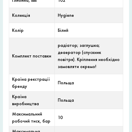
Глибина, мм
102
Колекція
Hуgiene
Колір
Білий
радіатор; заглушка;
деаератор (спускник
Комплект поставки
повітря). Кріплення необхідно
замовляти окремо!
Країна реєстрації
Польща
бренду
Країна
Польща
виробництва
Максимальний
10
робочий тиск, бар
Максимальна