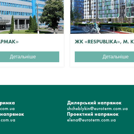
АРМАК»
ЖК «RESPUBLIKA», М. 
Детальніше
Детальніше
тримка
Дилерський напрямок
.com.ua
shcheblykin@euroterm.com.ua
 напрямок
Проектний напрямок
.com.ua
elena@euroterm.com.ua