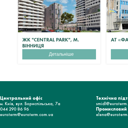
ЖК "CENTRAL PARK", М.
АТ «Ф
ВІННИЦЯ
Детальніше
Центральний офіс
Технічна під
м. Київ, вул. Бориспільська, 7а
smidl@euroterm
044 290 86 96
Промисловий
euroterm@euroterm.com.ua
elena@euroterm