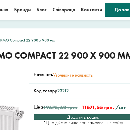
анію
Бренди
Блог
Співпраця
Контакти
До за
URMO Compact 22 900 x 900 мм
MO COMPACT 22 900 X 900 М
Наявність
Уточнюйте наявність
Код товару
23212
Ціна
19676,60
грн.
11671,55
грн.
/шт
Додати в кошик
*Ціна дійсна лише при замовленні з сайту