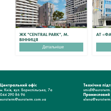
ЖК "CENTRAL PARK", М.
АТ «Ф
ВІННИЦЯ
Детальніше
Центральний офіс
Технічна під
м. Київ, вул. Бориспільська, 7а
smidl@euroterm
044 290 86 96
Промисловий
euroterm@euroterm.com.ua
elena@euroterm