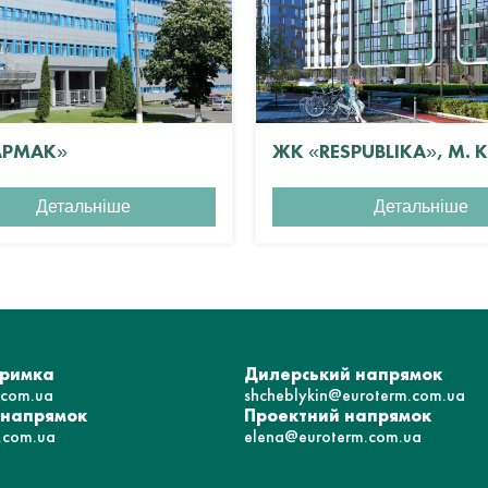
АРМАК»
ЖК «RESPUBLIKA», М. 
Детальніше
Детальніше
тримка
Дилерський напрямок
.com.ua
shcheblykin@euroterm.com.ua
 напрямок
Проектний напрямок
.com.ua
elena@euroterm.com.ua