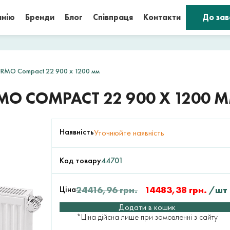
анію
Бренди
Блог
Співпраця
Контакти
До за
RMO Compact 22 900 x 1200 мм
MO COMPACT 22 900 X 1200 
Наявність
Уточнюйте наявність
Код товару
44701
Ціна
24416,96
грн.
14483,38
грн.
/шт
Додати в кошик
*Ціна дійсна лише при замовленні з сайту