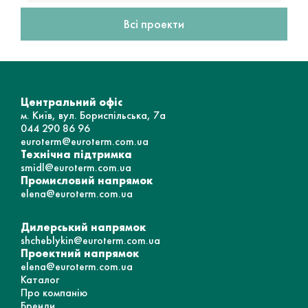
Всі проекти
Центральний офіс
м. Київ, вул. Бориспільська, 7а
044 290 86 96
euroterm@euroterm.com.ua
Технічна підтримка
smidl@euroterm.com.ua
Промисловий напрямок
elena@euroterm.com.ua
Дилерський напрямок
shcheblykin@euroterm.com.ua
Проектний напрямок
elena@euroterm.com.ua
Каталог
Про компанію
Бренди