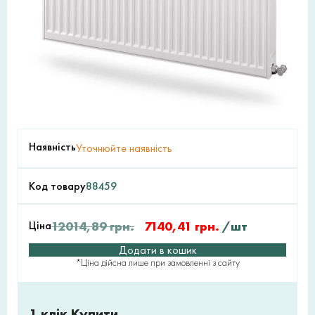
Наявність
Уточнюйте наявність
Код товару
88459
Ціна
12014,89
грн.
7140,41
грн.
/шт
Додати в кошик
*Ціна дійсна лише при замовленні з сайту
1 клік Купити