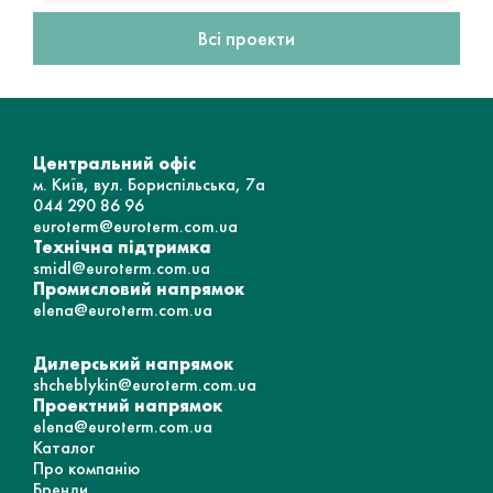
Всі проекти
Центральний офіс
м. Київ, вул. Бориспільська, 7а
044 290 86 96
euroterm@euroterm.com.ua
Технічна підтримка
smidl@euroterm.com.ua
Промисловий напрямок
elena@euroterm.com.ua
Дилерський напрямок
shcheblykin@euroterm.com.ua
Проектний напрямок
elena@euroterm.com.ua
Каталог
Про компанію
Бренди