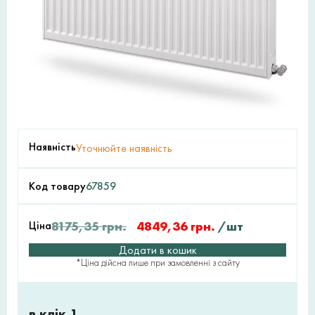
Наявність
Уточнюйте наявність
Код товару
67859
Ціна
8175,35
грн.
4849,36
грн.
/шт
Додати в кошик
*Ціна дійсна лише при замовленні з сайту
в клік 1