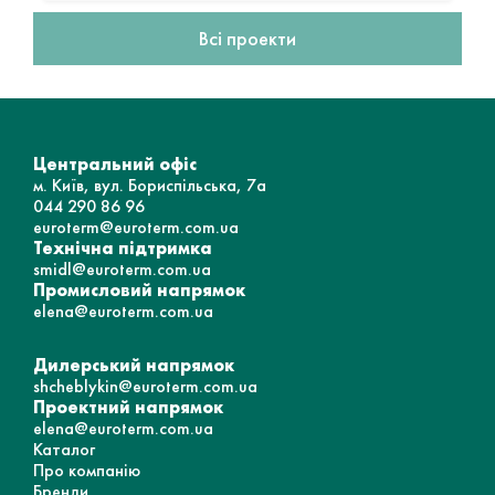
Всі проекти
Центральний офіс
м. Київ, вул. Бориспільська, 7а
044 290 86 96
euroterm@euroterm.com.ua
Технічна підтримка
smidl@euroterm.com.ua
Промисловий напрямок
elena@euroterm.com.ua
Дилерський напрямок
shcheblykin@euroterm.com.ua
Проектний напрямок
elena@euroterm.com.ua
Каталог
Про компанію
Бренди