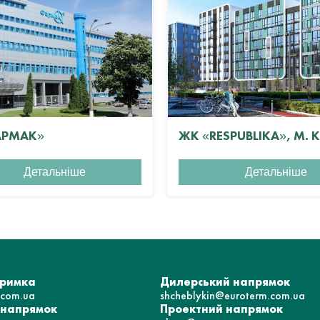
АРМАК»
ЖК «RESPUBLIKA», М. 
Детальніше
Детальніше
тримка
Дилерський напрямок
.com.ua
shcheblykin@euroterm.com.ua
 напрямок
Проектний напрямок