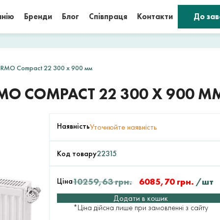
анію
Бренди
Блог
Співпраця
Контакти
До за
URMO Compact 22 300 x 900 мм
MO COMPACT 22 300 X 900 М
Наявність
Уточнюйте наявність
Код товару
22315
Ціна
10259,63
грн.
6085,70
грн.
/шт
Додати в кошик
*Ціна дійсна лише при замовленні з сайту