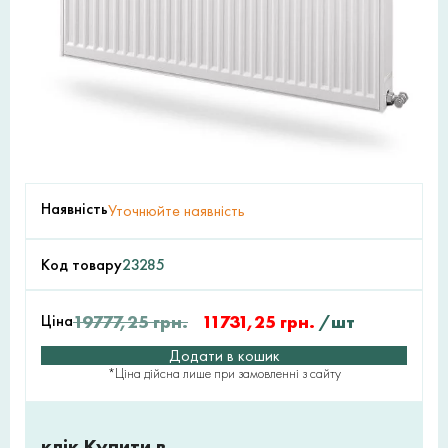
Наявність
Уточнюйте наявність
Код товару
23285
Ціна
19777,25
грн.
11731,25
грн.
/шт
Додати в кошик
*Ціна дійсна лише при замовленні з сайту
клік Купити в