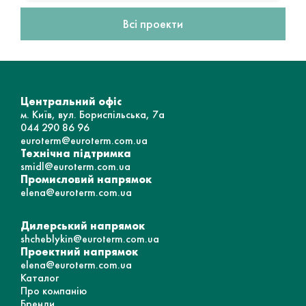
Всі проекти
Центральний офіс
м. Київ, вул. Бориспільська, 7а
044 290 86 96
euroterm@euroterm.com.ua
Технічна підтримка
smidl@euroterm.com.ua
Промисловий напрямок
elena@euroterm.com.ua
Дилерський напрямок
shcheblykin@euroterm.com.ua
Проектний напрямок
elena@euroterm.com.ua
Каталог
Про компанію
Бренди