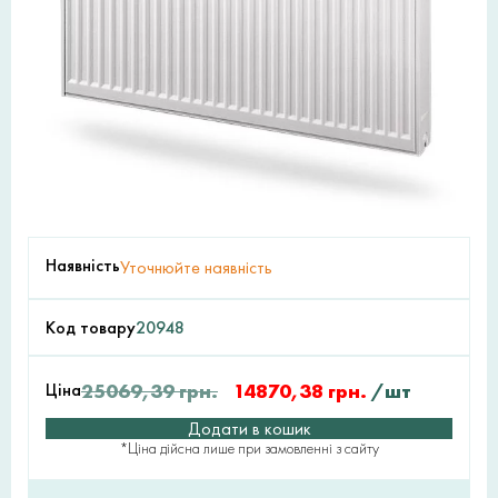
Наявність
Уточнюйте наявність
Код товару
20948
Ціна
25069,39
грн.
14870,38
грн.
/шт
Додати в кошик
*Ціна дійсна лише при замовленні з сайту