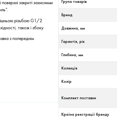
Група товарів
 поверхні закриті захисними
иль”.
Бренд
утрішньою різьбою G1/2
ідності, також і збоку.
Довжина, мм
авка з попереднім
Гарантія, рік
Глибина, мм
Колекція
Колір
Комплект поставки
Країна реєстрації бренду