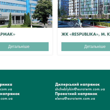
АРМАК»
ЖК «RESPUBLIKA», М. 
Детальніше
Детальніше
тримка
Дилерський напрямок
.com.ua
shcheblykin@euroterm.com.ua
 напрямок
Проектний напрямок
.com.ua
elena@euroterm.com.ua