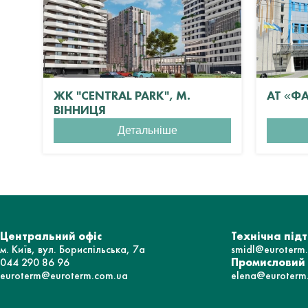
ЖК "CENTRAL PARK", М.
АТ «Ф
ВІННИЦЯ
Детальніше
Центральний офіс
Технічна під
м. Київ, вул. Бориспільська, 7а
smidl@euroterm
044 290 86 96
Промисловий
euroterm@euroterm.com.ua
elena@euroterm