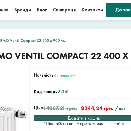
анію
Бренди
Блог
Співпраця
Контакти
До за
RMO Ventil Compact 22 400 x 900 мм
O VENTIL COMPACT 22 400 X
Наявність
В наявності
Код товару
22141
Ціна
14067,21
грн.
8344,24
грн.
/шт
Додати в кошик
*Ціна дійсна лише при замовленні з сайту