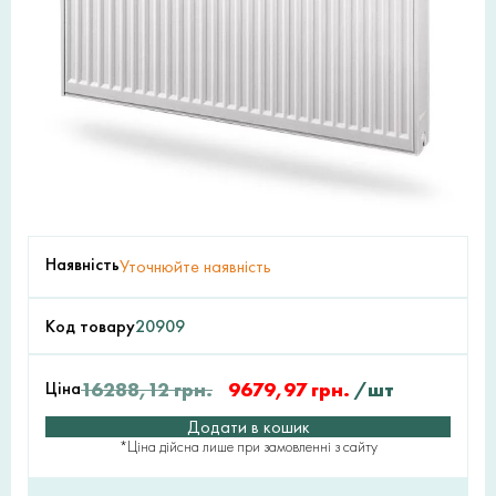
Наявність
Уточнюйте наявність
Код товару
20909
Ціна
16288,12
грн.
9679,97
грн.
/шт
Додати в кошик
*Ціна дійсна лише при замовленні з сайту