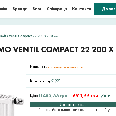
анію
Бренди
Блог
Співпраця
Контакти
До за
RMO Ventil Compact 22 200 x 700 мм
O VENTIL COMPACT 22 200 X
Наявність
Уточнюйте наявність
Код товару
21921
Ціна
11483,33
грн.
6811,55
грн.
/шт
Додати в кошик
*Ціна дійсна лише при замовленні з сайту