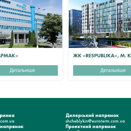
АРМАК»
ЖК «RESPUBLIKA», М. 
Детальніше
Детальніше
тримка
Дилерський напрямок
.com.ua
shcheblykin@euroterm.com.ua
 напрямок
Проектний напрямок