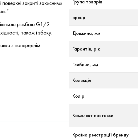
Група товарів
 поверхні закриті захисними
иль”.
Бренд
утрішньою різьбою G1/2
ідності, також і збоку.
Довжина, мм
авка з попереднім
Гарантія, рік
Глибина, мм
Колекція
Колір
Комплект поставки
Країна реєстрації бренду