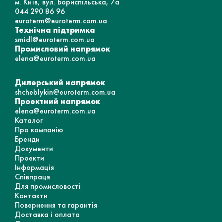
м. Київ, вул. Бориспільська, 7а
044 290 86 96
euroterm@euroterm.com.ua
Технічна підтримка
smidl@euroterm.com.ua
Промисловий напрямок
elena@euroterm.com.ua
Дилерський напрямок
shcheblykin@euroterm.com.ua
Проектний напрямок
elena@euroterm.com.ua
Каталог
Про компанію
Бренди
Документи
Проекти
Інформація
Співпраця
Для промисловості
Контакти
Повернення та гарантія
Доставка і оплата