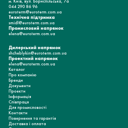
м. Київ, вул. Бориспільська, 7а
044 290 86 96
euroterm@euroterm.com.ua
Технічна підтримка
smidl@euroterm.com.ua
Промисловий напрямок
elena@euroterm.com.ua
Дилерський напрямок
shcheblykin@euroterm.com.ua
Проектний напрямок
elena@euroterm.com.ua
Каталог
Про компанію
Бренди
Документи
Проекти
Інформація
Співпраця
Для промисловості
Контакти
Повернення та гарантія
Доставка і оплата