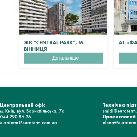
ЖК "CENTRAL PARK", М.
АТ «Ф
ВІННИЦЯ
Детальніше
Центральний офіс
Технічна під
м. Київ, вул. Бориспільська, 7а
smidl@euroterm
044 290 86 96
Промисловий
euroterm@euroterm.com.ua
elena@euroterm