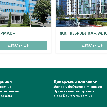
АРМАК»
ЖК «RESPUBLIKA», М. 
Детальніше
Детальніше
тримка
Дилерський напрямок
.com.ua
shcheblykin@euroterm.com.ua
 напрямок
Проектний напрямок
.com.ua
elena@euroterm.com.ua