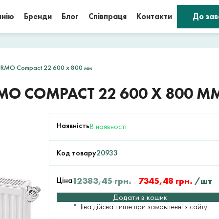
анію
Бренди
Блог
Співпраця
Контакти
До за
URMO Compact 22 600 x 800 мм
MO COMPACT 22 600 X 800 М
Наявність
В наявності
Код товару
20933
Ціна
12383,45
грн.
7345,48
грн.
/шт
Додати в кошик
*Ціна дійсна лише при замовленні з сайту