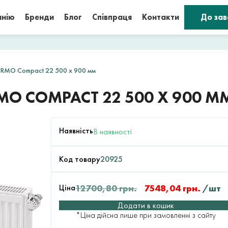
анію
Бренди
Блог
Співпраця
Контакти
До за
URMO Compact 22 500 x 900 мм
MO COMPACT 22 500 X 900 М
Наявність
В наявності
Код товару
20925
Ціна
12700,80
грн.
7548,04
грн.
/шт
Додати в кошик
*Ціна дійсна лише при замовленні з сайту