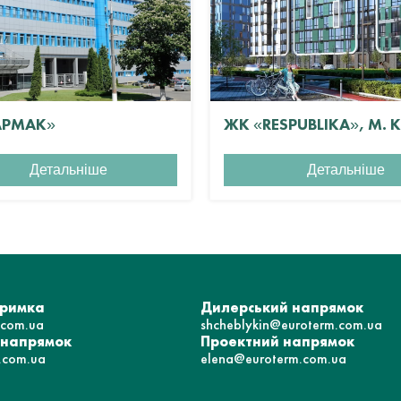
АРМАК»
ЖК «RESPUBLIKA», М. 
Детальніше
Детальніше
тримка
Дилерський напрямок
.com.ua
shcheblykin@euroterm.com.ua
 напрямок
Проектний напрямок
.com.ua
elena@euroterm.com.ua