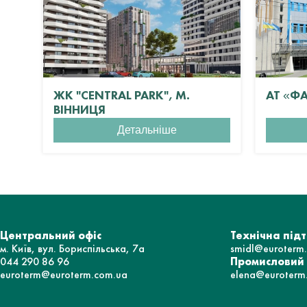
ЖК "CENTRAL PARK", М.
АТ «Ф
ВІННИЦЯ
Детальніше
Центральний офіс
Технічна під
м. Київ, вул. Бориспільська, 7а
smidl@euroterm
044 290 86 96
Промисловий
euroterm@euroterm.com.ua
elena@euroterm