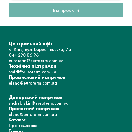
Всі проекти
Центральний офіс
м. Київ, вул. Бориспільська, 7а
044 290 86 96
euroterm@euroterm.com.ua
Технічна підтримка
smidl@euroterm.com.ua
Промисловий напрямок
elena@euroterm.com.ua
Дилерський напрямок
shcheblykin@euroterm.com.ua
Проектний напрямок
elena@euroterm.com.ua
Каталог
Про компанію
Бренди