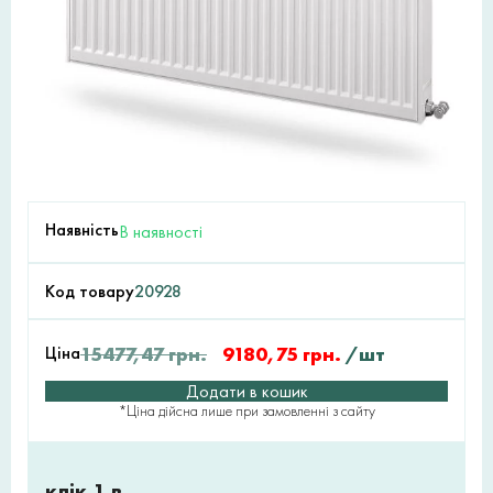
Наявність
В наявності
Код товару
20928
Ціна
15477,47
грн.
9180,75
грн.
/шт
Додати в кошик
*Ціна дійсна лише при замовленні з сайту
клік 1 в