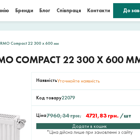
анію
Бренди
Блог
Співпраця
Контакти
До за
URMO Compact 22 300 x 600 мм
MO COMPACT 22 300 X 600 М
Наявність
Уточнюйте наявність
Код товару
22079
Ціна
7960,34
грн.
4721,83
грн.
/шт
Додати в кошик
*Ціна дійсна лише при замовленні з сайту