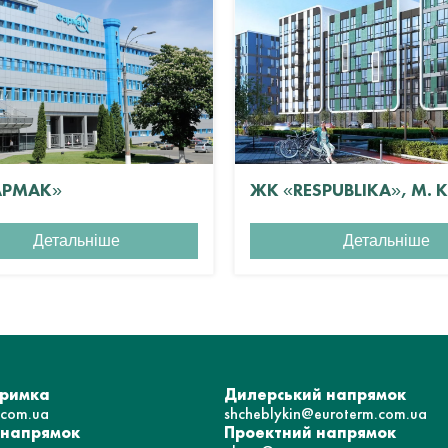
АРМАК»
ЖК «RESPUBLIKA», М. 
Детальніше
Детальніше
тримка
Дилерський напрямок
.com.ua
shcheblykin@euroterm.com.ua
 напрямок
Проектний напрямок