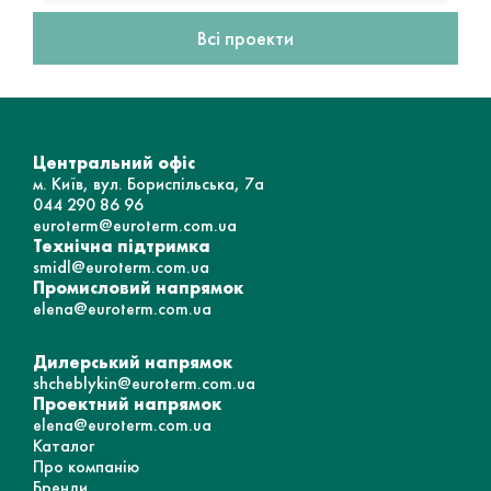
Всі проекти
Центральний офіс
м. Київ, вул. Бориспільська, 7а
044 290 86 96
euroterm@euroterm.com.ua
Технічна підтримка
smidl@euroterm.com.ua
Промисловий напрямок
elena@euroterm.com.ua
Дилерський напрямок
shcheblykin@euroterm.com.ua
Проектний напрямок
elena@euroterm.com.ua
Каталог
Про компанію
Бренди