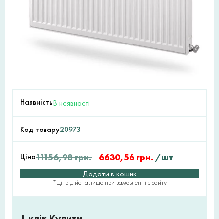
Наявність
В наявності
Код товару
20973
Ціна
11156,98
грн.
6630,56
грн.
/шт
Додати в кошик
*Ціна дійсна лише при замовленні з сайту
1 клік Купити