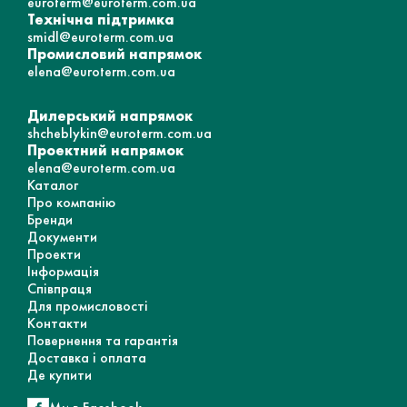
euroterm@euroterm.com.ua
Технічна підтримка
smidl@euroterm.com.ua
Промисловий напрямок
elena@euroterm.com.ua
Дилерський напрямок
shcheblykin@euroterm.com.ua
Проектний напрямок
elena@euroterm.com.ua
Каталог
Про компанію
Бренди
Документи
Проекти
Інформація
Співпраця
Для промисловості
Контакти
Повернення та гарантія
Доставка і оплата
Де купити