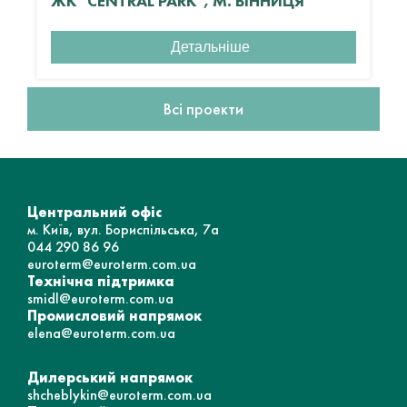
ЖК "CENTRAL PARK", М. ВІННИЦЯ
Детальніше
Всі проекти
Центральний офіс
м. Київ, вул. Бориспільська, 7а
044 290 86 96
euroterm@euroterm.com.ua
Технічна підтримка
smidl@euroterm.com.ua
Промисловий напрямок
elena@euroterm.com.ua
Дилерський напрямок
shcheblykin@euroterm.com.ua