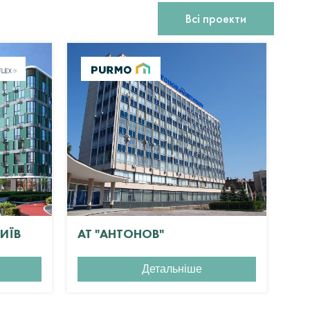
Всі проекти
КИЇВ
АТ "АНТОНОВ"
ЖК
Детальніше