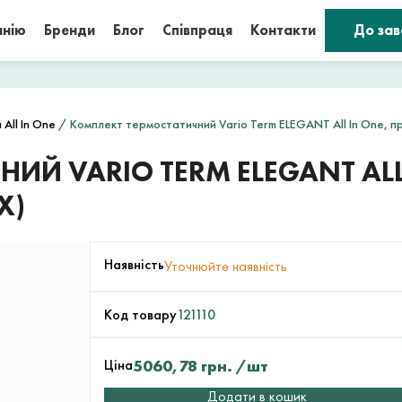
анію
Бренди
Блог
Співпраця
Контакти
До за
All In One
/ Комплект термостатичний Vario Term ELEGANT All In One, п
ИЙ VARIO TERM ELEGANT ALL
X)
Наявність
Уточнюйте наявність
Код товару
121110
Ціна
5060,78
грн.
/шт
Додати в кошик