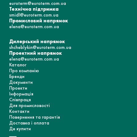
euroterm@euroterm.com.ua
Технічна підтримка
smidl@euroterm.com.ua
Промисловий напрямок
elena@euroterm.com.ua
Дилерський напрямок
shcheblykin@euroterm.com.ua
Проектний напрямок
elena@euroterm.com.ua
Каталог
Про компанію
Бренди
Документи
Проекти
Інформація
Співпраця
Для промисловості
Контакти
Повернення та гарантія
Доставка і оплата
Де купити