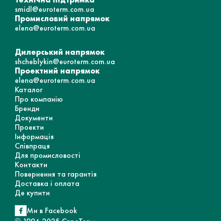
smidl@euroterm.com.ua
Промисловий напрямок
elena@euroterm.com.ua
Дилерський напрямок
shcheblykin@euroterm.com.ua
Проектний напрямок
elena@euroterm.com.ua
Каталог
Про компанію
Бренди
Документи
Проекти
Інформація
Співпраця
Для промисловості
Контакти
Повернення та гарантія
Доставка і оплата
Де купити
Ми в Facebook