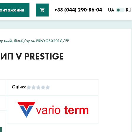
вантаження
+38 (044) 290-86-04
UA
RU
e прямий, білий/хром PRNYGS0201C/FP
П V PRESTIGE
Оцінка