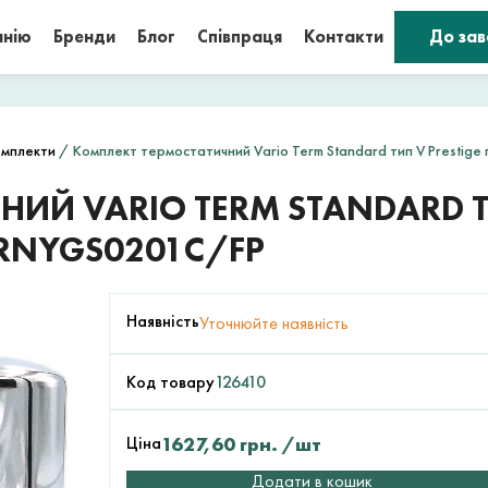
анію
Бренди
Блог
Співпраця
Контакти
До за
омплекти
/ Комплект термостатичний Vario Term Standard тип V Prestig
ИЙ VARIO TERM STANDARD ТИ
RNYGS0201C/FP
Наявність
Уточнюйте наявність
Код товару
126410
Ціна
1627,60
грн.
/шт
Додати в кошик