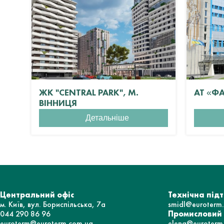
ЖК "CENTRAL PARK", М.
АТ «Ф
ВІННИЦЯ
Детальніше
Центральний офіс
Технічна під
м. Київ, вул. Бориспільська, 7а
smidl@euroterm
044 290 86 96
Промисловий
euroterm@euroterm.com.ua
elena@euroterm