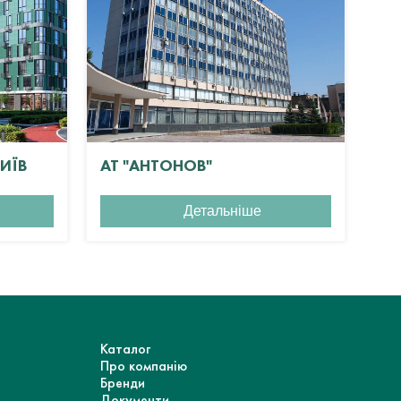
КИЇВ
АТ "АНТОНОВ"
ЖК
Детальніше
Каталог
Про компанію
Бренди
Документи