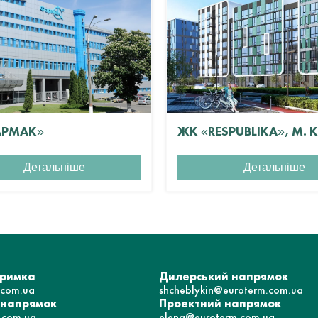
АРМАК»
ЖК «RESPUBLIKA», М. 
Детальніше
Детальніше
тримка
Дилерський напрямок
.com.ua
shcheblykin@euroterm.com.ua
 напрямок
Проектний напрямок
.com.ua
elena@euroterm.com.ua