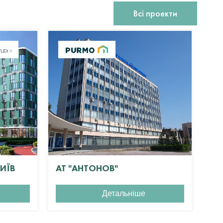
Всі проекти
КИЇВ
АТ "АНТОНОВ"
ЖК
Детальніше