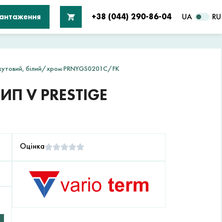
вантаження
+38 (044) 290-86-04
UA
RU
e кутовий, білий/хром PRNYGS0201C/FK
П V PRESTIGE
Оцінка