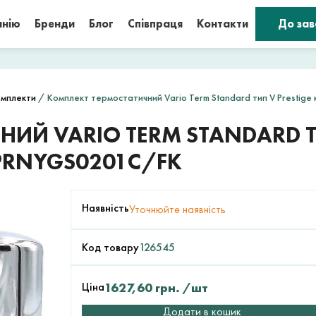
анію
Бренди
Блог
Співпраця
Контакти
До за
омплекти
/ Комплект термостатичний Vario Term Standard тип V Prestig
ИЙ VARIO TERM STANDARD ТИ
PRNYGS0201C/FK
Наявність
Уточнюйте наявність
Код товару
126545
Ціна
1627,60
грн.
/шт
Додати в кошик