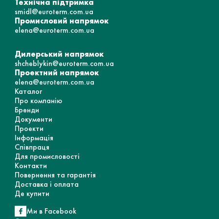
Технічна підтримка
smidl@euroterm.com.ua
Промисловий напрямок
elena@euroterm.com.ua
Дилерський напрямок
shcheblykin@euroterm.com.ua
Проектний напрямок
elena@euroterm.com.ua
Каталог
Про компанію
Бренди
Документи
Проекти
Інформація
Співпраця
Для промисловості
Контакти
Повернення та гарантія
Доставка і оплата
Де купити
Ми в Facebook