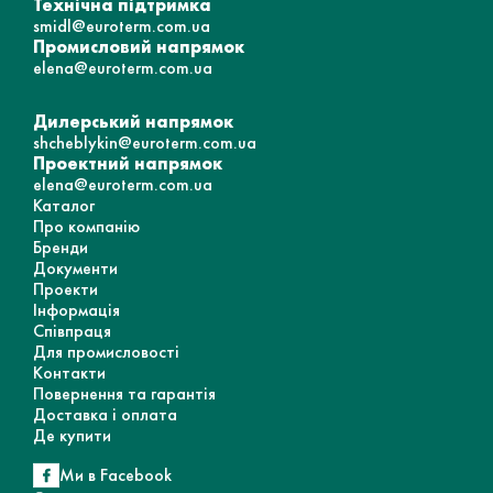
Технічна підтримка
smidl@euroterm.com.ua
Промисловий напрямок
elena@euroterm.com.ua
Дилерський напрямок
shcheblykin@euroterm.com.ua
Проектний напрямок
elena@euroterm.com.ua
Каталог
Про компанію
Бренди
Документи
Проекти
Інформація
Співпраця
Для промисловості
Контакти
Повернення та гарантія
Доставка і оплата
Де купити
Ми в Facebook