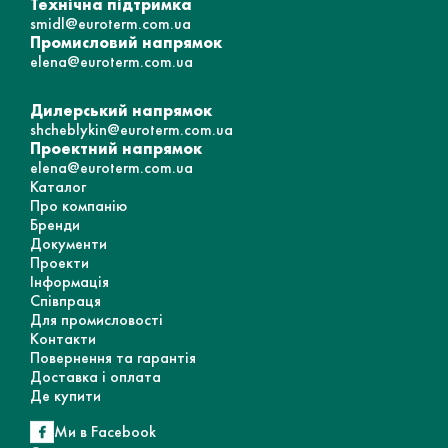
Технічна підтримка
smidl@euroterm.com.ua
Промисловий напрямок
elena@euroterm.com.ua
Дилерський напрямок
shcheblykin@euroterm.com.ua
Проектний напрямок
elena@euroterm.com.ua
Каталог
Про компанію
Бренди
Документи
Проекти
Інформація
Співпраця
Для промисловості
Контакти
Повернення та гарантія
Доставка і оплата
Де купити
Ми в Facebook