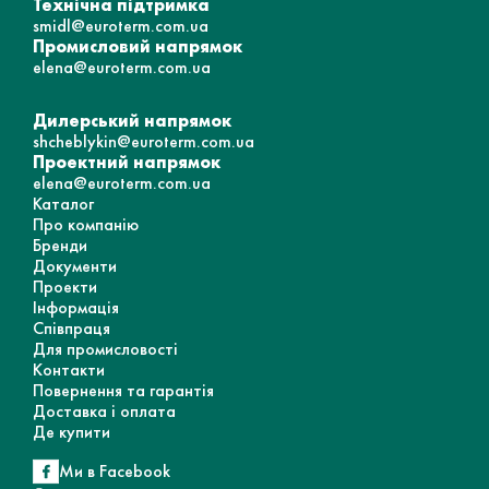
Технічна підтримка
smidl@euroterm.com.ua
Промисловий напрямок
elena@euroterm.com.ua
Дилерський напрямок
shcheblykin@euroterm.com.ua
Проектний напрямок
elena@euroterm.com.ua
Каталог
Про компанію
Бренди
Документи
Проекти
Інформація
Співпраця
Для промисловості
Контакти
Повернення та гарантія
Доставка і оплата
Де купити
Ми в Facebook