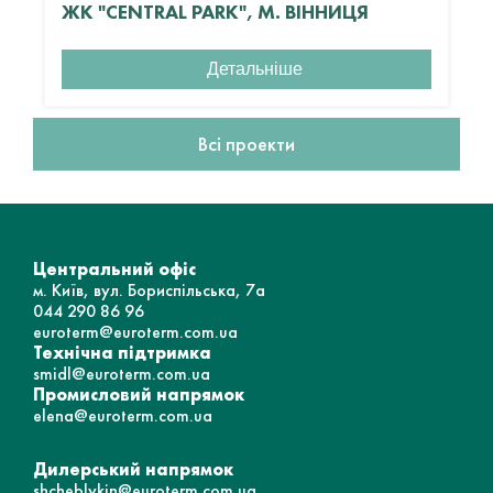
ЖК "CENTRAL PARK", М. ВІННИЦЯ
Детальніше
Всі проекти
Центральний офіс
м. Київ, вул. Бориспільська, 7а
044 290 86 96
euroterm@euroterm.com.ua
Технічна підтримка
smidl@euroterm.com.ua
Промисловий напрямок
elena@euroterm.com.ua
Дилерський напрямок
shcheblykin@euroterm.com.ua