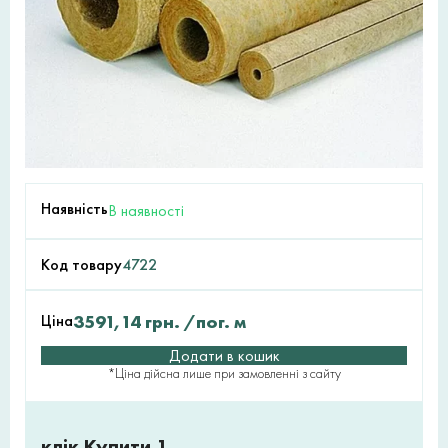
Наявність
В наявності
Код товару
4722
Ціна
3591,14
грн.
/пог. м
Додати в кошик
*Ціна дійсна лише при замовленні з сайту
клік Купити 1