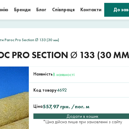
анію
Бренди
Блог
Співпраця
Контакти
До за
ти Paroc Pro Section Ø 133 (30 мм)
C PRO SECTION Ø 133 (30 ММ
Наявність
В наявності
Код товару
4692
Ціна
557,97
грн.
/пог. м
Додати в кошик
*Ціна дійсна лише при замовленні з сайту