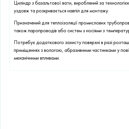
Циліндр з базальтової вати, вироблений за технологіє
уздовж та розкривається навпіл для монтажу.
Призначений для теплоізоляції промислових трубопров
також паропроводів або систем з носіями з температ
Потребує додаткового захисту поверхні в разі розташу
приміщеннях з вологою, абразивними частинками у пов
механічними впливами.