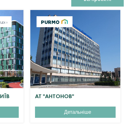
КИЇВ
АТ "АНТОНОВ"
ЖК
Детальніше