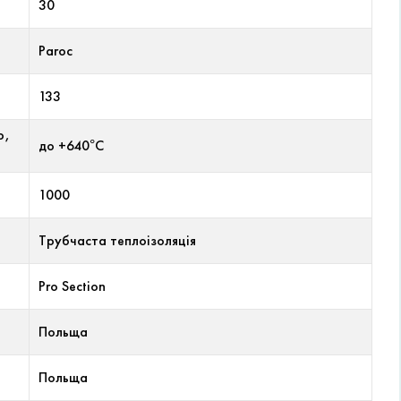
30
Paroc
133
р,
до +640°С
1000
Трубчаста теплоізоляція
Pro Section
Польща
Польща