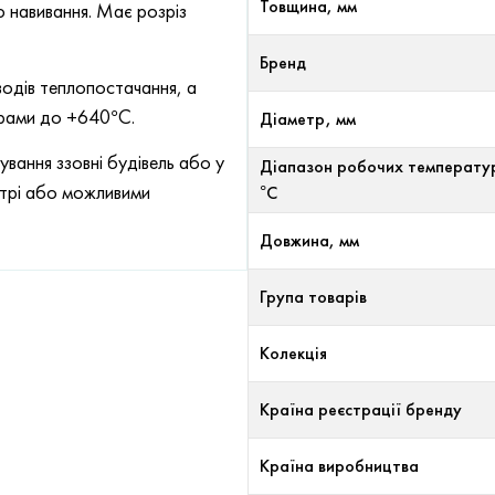
Товщина, мм
ю навивання. Має розріз
Бренд
одів теплопостачання, а
урами до +640°С.
Діаметр, мм
вання ззовні будівель або у
Діапазон робочих температу
ітрі або можливими
°С
Довжина, мм
Група товарів
Колекція
Країна реєстрації бренду
Країна виробництва