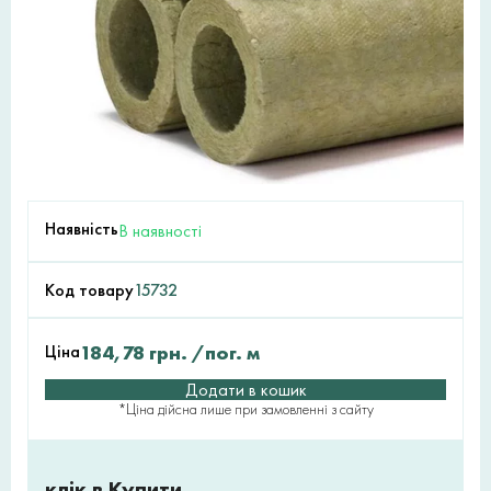
Наявність
В наявності
Код товару
15732
Ціна
184,78
грн.
/пог. м
Додати в кошик
*Ціна дійсна лише при замовленні з сайту
клік в Купити