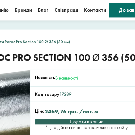
анію
Бренди
Блог
Співпраця
Контакти
До за
ти Paroc Pro Section 100 Ø 356 (50 мм)
C PRO SECTION 100 Ø 356 (5
Наявність
В наявності
Код товару
17289
Ціна
2469,76
грн.
/пог. м
Додати в кошик
*Ціна дійсна лише при замовленні з сайту