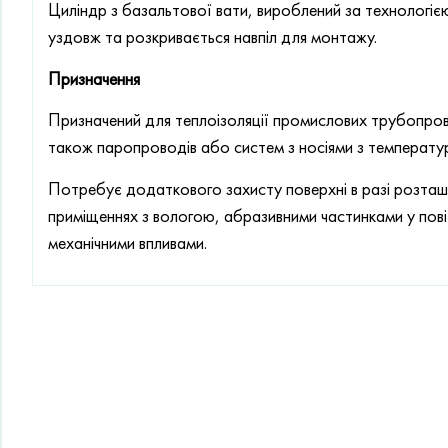
Циліндр з базальтової вати, вироблений за технологіє
уздовж та розкривається навпіл для монтажу.
Призначення
Призначений для теплоізоляції промислових трубопров
також паропроводів або систем з носіями з температ
Потребує додаткового захисту поверхні в разі розташу
приміщеннях з вологою, абразивними частинками у пов
механічними впливами.