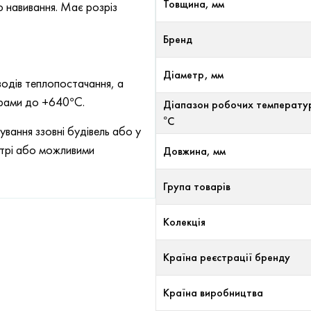
Товщина, мм
ю навивання. Має розріз
Бренд
Діаметр, мм
одів теплопостачання, а
урами до +640°С.
Діапазон робочих температу
°С
вання ззовні будівель або у
ітрі або можливими
Довжина, мм
Група товарів
Колекція
Країна реєстрації бренду
Країна виробництва