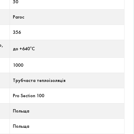
50
Paroc
356
р,
до +640°С
1000
Трубчаста теплоізоляція
Pro Section 100
Польща
Польща