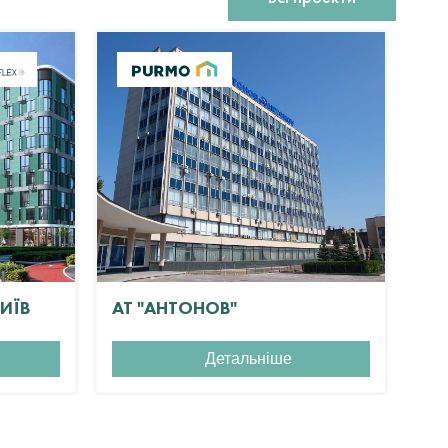
КИЇВ
АТ "АНТОНОВ"
ЖК
Детальніше