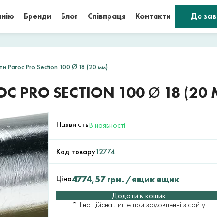
анію
Бренди
Блог
Співпраця
Контакти
До за
ти Paroc Pro Section 100 Ø 18 (20 мм)
C PRO SECTION 100 Ø 18 (20
Наявність
В наявності
Код товару
12774
Ціна
4774,57
грн.
/ящик ящик
Додати в кошик
*Ціна дійсна лише при замовленні з сайту