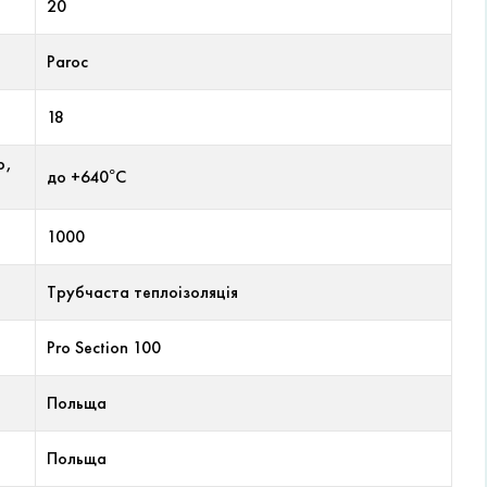
20
Paroc
18
р,
до +640°С
1000
Трубчаста теплоізоляція
Pro Section 100
Польща
Польща