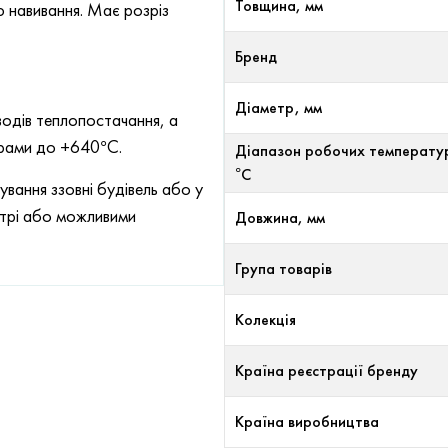
Товщина, мм
ю навивання. Має розріз
Бренд
Діаметр, мм
одів теплопостачання, а
урами до +640°С.
Діапазон робочих температу
°С
вання ззовні будівель або у
ітрі або можливими
Довжина, мм
Група товарів
Колекція
Країна реєстрації бренду
Країна виробництва