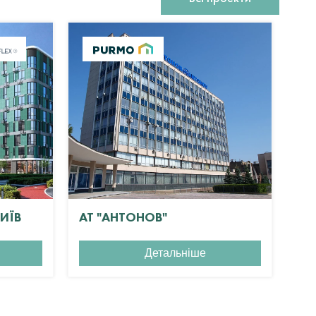
КИЇВ
АТ "АНТОНОВ"
ЖК
Детальніше