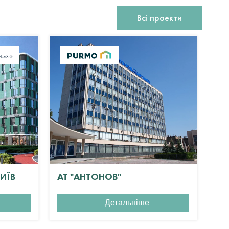
Всі проекти
КИЇВ
АТ "АНТОНОВ"
ЖК
Детальніше