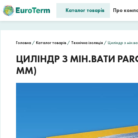
Каталог товарів
Про комп
Головна
/
Каталог товарів
/
Технічна ізоляція
/ Циліндр з мін.ва
ЦИЛІНДР З МІН.ВАТИ PAR
ММ)