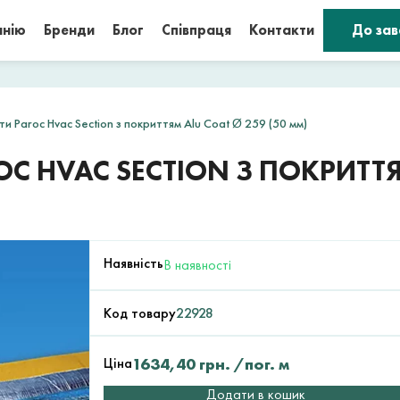
анію
Бренди
Блог
Співпраця
Контакти
До за
ти Paroc Hvac Section з покриттям Alu Coat Ø 259 (50 мм)
OC HVAC SECTION З ПОКРИТТЯ
Наявність
В наявності
Код товару
22928
Ціна
1634,40
грн.
/пог. м
Додати в кошик