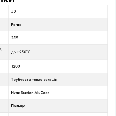
50
Paroc
259
р,
до +250°С
1200
Трубчаста теплоізоляція
Hvac Section AluCoat
Польща