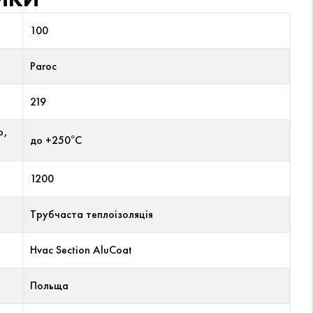
100
Paroc
219
р,
до +250°С
1200
Трубчаста теплоізоляція
Hvac Section AluCoat
Польща