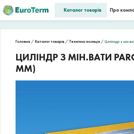
Каталог товарів
Про комп
Головна
/
Каталог товарів
/
Технічна ізоляція
/ Циліндр з мін.ва
ЦИЛІНДР З МІН.ВАТИ PAR
ММ)