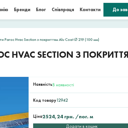
анію
Бренди
Блог
Співпраця
Контакти
До за
ти Paroc Hvac Section з покриттям Alu Coat Ø 219 (100 мм)
OC HVAC SECTION З ПОКРИТТЯ
Наявність
В наявності
Код товару
12942
Ціна
2524,24
грн.
/пог. м
Додати в кошик