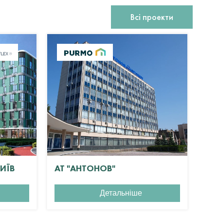
Всі проекти
КИЇВ
АТ "АНТОНОВ"
ЖК
Детальніше