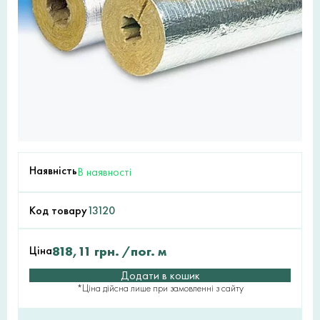
Наявність
В наявності
Код товару
13120
Ціна
818,11
грн.
/пог. м
Додати в кошик
*Ціна дійсна лише при замовленні з сайту