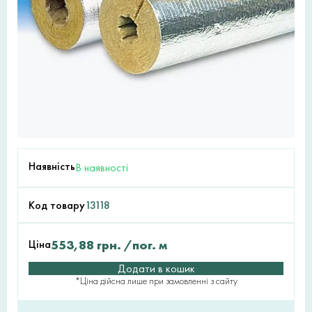
Наявність
В наявності
Код товару
13118
Ціна
553,88
грн.
/пог. м
Додати в кошик
*Ціна дійсна лише при замовленні з сайту