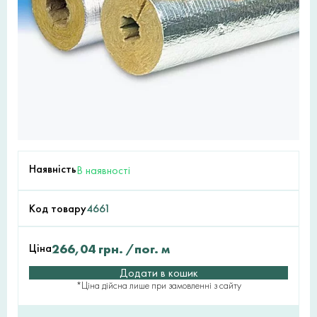
Наявність
В наявності
Код товару
4661
Ціна
266,04
грн.
/пог. м
Додати в кошик
*Ціна дійсна лише при замовленні з сайту