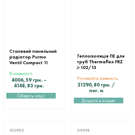
Сталевий панельний
Теплоізоляція ПЕ для
радіатор Purmo
труб Thermaflex FRZ
Ventil Compact 11
J-102/13
В наявності
Уточнюйте наявність
4006,59
грн.
–
21290,80
грн.
/
4148,83
грн.
пог. м
Оберіть опції
Додати в кошик
303983
219938