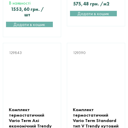
В наявності
575,48
грн.
/м2
1553,60
грн.
/
Додати в кошик
шт
Додати в кошик
129843
129590
Комплект
Комплект
термостатичний
термостатичний
Vario Term Axi
Vario Term Standard
економічний Trendy
тип V Trendy кутовий