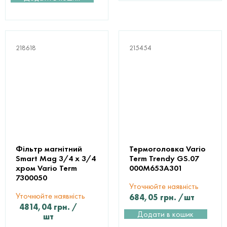
218618
215454
Фільтр магнітний
Термоголовка Vario
Smart Mag 3/4 х 3/4
Term Trendy GS.07
хром Vario Term
000M653A301
7300050
Уточнюйте наявність
Уточнюйте наявність
684,05
грн.
/шт
4814,04
грн.
/
Додати в кошик
шт