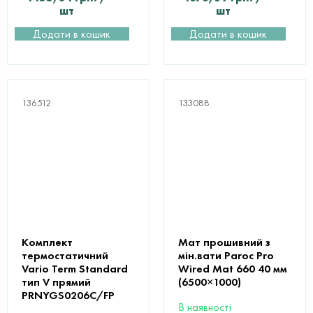
шт
шт
Додати в кошик
Додати в кошик
136512
133088
Комплект
Мат прошивний з
термостатичний
мін.вати Paroc Pro
Vario Term Standard
Wired Mat 660 40 мм
тип V прямий
(6500×1000)
PRNYGS0206C/FP
В наявності