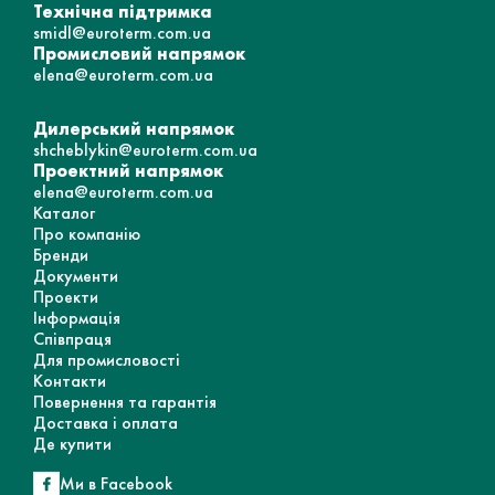
Технічна підтримка
smidl@euroterm.com.ua
Промисловий напрямок
elena@euroterm.com.ua
Дилерський напрямок
shcheblykin@euroterm.com.ua
Проектний напрямок
elena@euroterm.com.ua
Каталог
Про компанію
Бренди
Документи
Проекти
Інформація
Співпраця
Для промисловості
Контакти
Повернення та гарантія
Доставка і оплата
Де купити
Ми в Facebook