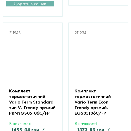
Додати в кошик
211958
211955
Комплект
Комплект
термостатичний
термостатичний
Vario Term Standard
Vario Term Econ
тип V, Trendy прямий
Trendy прямий,
PRNYGS05106C/FP
EGS05106C/FP
В наявності
В наявності
1455,04
грн.
/
1373,89
грн.
/