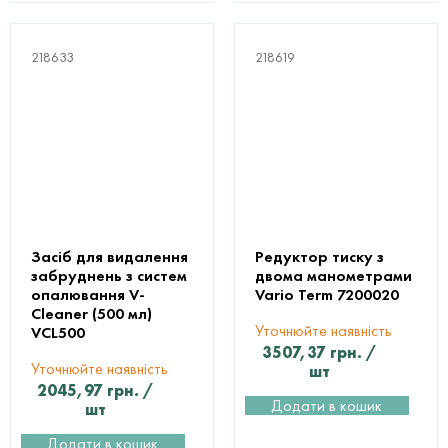
218633
218619
Засіб для видалення
Редуктор тиску з
забруднень з систем
двома манометрами
опалювання V-
Vario Term 7200020
Cleaner (500 мл)
Уточнюйте наявність
VCL500
3507,37
грн.
/
Уточнюйте наявність
шт
2045,97
грн.
/
Додати в кошик
шт
Додати в кошик