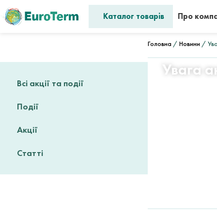
Каталог товарів
Про комп
Головна
/
Новини
/ Уваг
Увага ак
Всі акції та події
Події
Акції
Статті