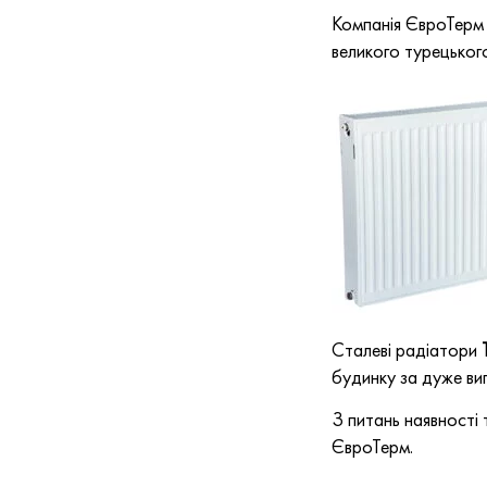
Компанія ЄвроТерм 
великого турецьког
Сталеві радіатори
будинку за дуже виг
З питань наявності 
ЄвроТерм.