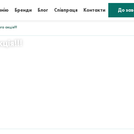
анію
Бренди
Блог
Співпраця
Контакти
До за
а акція!!!
ція!!!