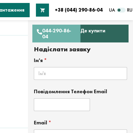
вантаження
+38 (044) 290-86-04
UA
RU
044-290-86-
Де купити
04
Надіслати заявку
Ім'я
*
Повідомлення Телефон Email
Email
*