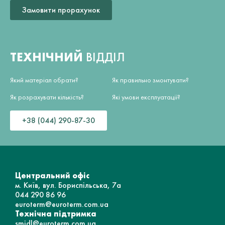
Замовити прорахунок
ТЕХНІЧНИЙ
ВІДДІЛ
Який матеріал обрати?
Як правильно змонтувати?
Як розрахувати кількість?
Які умови експлуатації?
+38 (044) 290-87-30
Центральний офіс
м. Київ, вул. Бориспільська, 7а
044 290 86 96
euroterm@euroterm.com.ua
Технічна підтримка
smidl@euroterm.com.ua