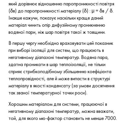
який дорівнює відношенню паропроникності повітря
(δв) до паропроникності матеріалу (δ) : μ = δв / δ.
Інакше кажучи, показує наскільки краще даний
матеріал чинить опір дифузійному проникненню
водяної пари, ніж шар повітря такої ж товщини.
В першу чергу необхідно враховувати цей показник
при виборі ізоляції для систем, що працюють в
негативному діапазоні температур. Водяна пара,
здатна проникати в шар теплоізоляції, не тільки
сприяє стрибкоподібному збільшенню коефіцієнта
теплопровідності, але й може випасти в структурі
матеріалу в якості конденсату (за умови досягнення
так званої температурної точки роси).
Хорошим матеріалом для системи, працюючої в
негативному діапазоні температур, можна вважати,
той, для якого мю-фактор становить не менше 7000.