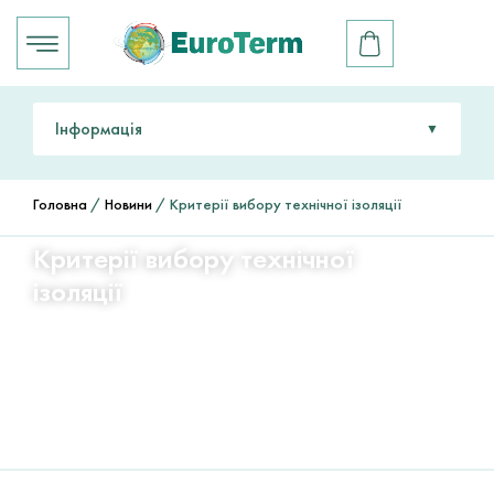
Інформація
Всі акції та події
Головна
/
Новини
/ Критерії вибору технічної ізоляції
Події
Критерії вибору технічної
ізоляції
Акції
Статті