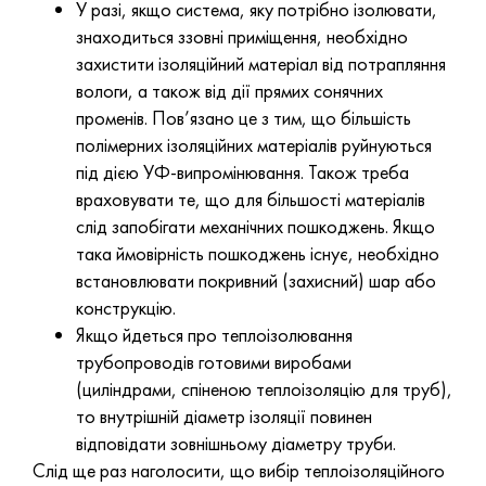
У разі, якщо система, яку потрібно ізолювати,
знаходиться ззовні приміщення, необхідно
захистити ізоляційний матеріал від потрапляння
вологи, а також від дії прямих сонячних
променів. Пов’язано це з тим, що більшість
полімерних ізоляційних матеріалів руйнуються
під дією УФ-випромінювання. Також треба
враховувати те, що для більшості матеріалів
слід запобігати механічних пошкоджень. Якщо
така ймовірність пошкоджень існує, необхідно
встановлювати покривний (захисний) шар або
конструкцію.
Якщо йдеться про теплоізолювання
трубопроводів готовими виробами
(циліндрами, спіненою теплоізоляцію для труб),
то внутрішній діаметр ізоляції повинен
відповідати зовнішньому діаметру труби.
Слід ще раз наголосити, що вибір теплоізоляційного