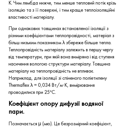
К. Чим лямбда нижче, тим менше тепловий потік крізь
ізоляцію та з її поверхні, і тим краще теплоізоляційні
властивості матеріалу.
При однакових товщинах встановленої ізоляції з
різними коефіцієнтами теплопровідності, матеріал з
більш низьким показником λ збереже більше тепла.
Теплопровідність матеріалу залежить в першу чергу
від температури, при якій вона виміряна і від ступеня
насичення вологою структури матеріалу. Товщина
матеріалу на теплопровідність не впливає.
Наприклад, для ізоляції зі спіненого поліетилену
Thermaflex λ = 0,034 Вт/м·К, вимірювання
проводилися при 25°С.
Коефіцієнт опору дифузії водяної
пари.
Позначається μ (мю). Це безрозмірний коефіцієнт,