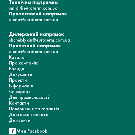
Технічна підтримка
smidl@euroterm.com.ua
Промисловий напрямок
elena@euroterm.com.ua
Дилерський напрямок
shcheblykin@euroterm.com.ua
Проектний напрямок
elena@euroterm.com.ua
Каталог
Про компанію
Бренди
Документи
Проекти
Інформація
Співпраця
Для промисловості
Контакти
Повернення та гарантія
Доставка і оплата
Де купити
Ми в Facebook