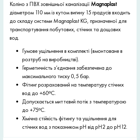
Коліно з ПВХ зовнішньої каналізації
Magnaplast
діаметром 110 мм із кутом вигину 15 градусів входить
до складу системи Magnaplast KG, призначеної для
транспортування побутових, стічних та дощових
вод.
Гумове ущільнення в комплекті (вмонтоване в
розтруб на виробництві).
Герметичність з’єднання забезпечена до
максимального тиску 0,5 бар.
Фітинг розрахований на температуру стічних
вод до +60ºC.
Допускається миттєвий потік з температурою
до +75ºC.
Хімічна стійкість фітингу та ущільнення для
стічних вод з показником рН від рН2 до рН12.