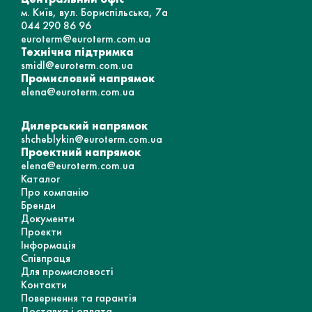
м. Київ, вул. Бориспільська, 7а
044 290 86 96
euroterm@euroterm.com.ua
Технічна підтримка
smidl@euroterm.com.ua
Промисловий напрямок
elena@euroterm.com.ua
Дилерський напрямок
shcheblykin@euroterm.com.ua
Проектний напрямок
elena@euroterm.com.ua
Каталог
Про компанію
Бренди
Документи
Проекти
Інформація
Співпраця
Для промисловості
Контакти
Повернення та гарантія
Доставка і оплата